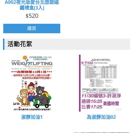
A002夜光版愛台北旅遊磁
鐵禮盒(3入)
520
$
購買
活動花絮
淑靜加油1
為淑靜加油02