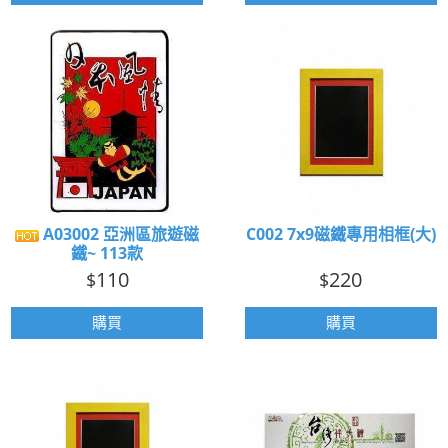
A03002 亞洲區旅遊磁
C002 7x9磁鐵專用相框(大)
鐵~ 113款
110
220
$
$
購買
購買