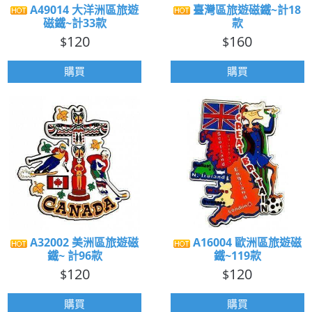
A49014 大洋洲區旅遊
臺灣區旅遊磁鐵~計18
磁鐵~計33款
款
120
160
$
$
購買
購買
A32002 美洲區旅遊磁
A16004 歐洲區旅遊磁
鐵~ 計96款
鐵~119款
120
120
$
$
購買
購買