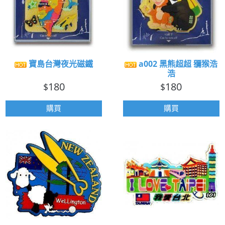
寶島台灣夜光磁鐵
a002 黑熊超超 獼猴浩
浩
180
180
$
$
購買
購買