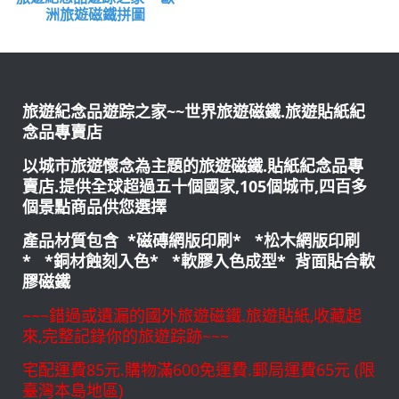
洲旅遊磁鐵拼圖
旅遊紀念品遊踪之家~~世界旅遊磁鐵.旅遊貼紙紀
念品專賣店
以城市旅遊懷念為主題的旅遊磁鐵.貼紙紀念品專
賣店.提供全球超過五十個國家,105個城市,四百多
個景點商品供您選擇
產品材質包含 *磁磚網版印刷* *松木網版印刷
* *銅材蝕刻入色* *軟膠入色成型* 背面貼合軟
膠磁鐵
~~~錯過或遺漏的國外旅遊磁鐵.旅遊貼紙,收藏起
來,完整記錄你的旅遊踪跡~~~
宅配運費85元.購物滿600免運費.郵局運費65元 (限
臺灣本島地區)