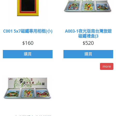
C001 5x7磁鐵專用相框(小)
A003-1夜光版南台灣旅遊
磁鐵禮盒(3
160
520
$
$
購買
購買
more