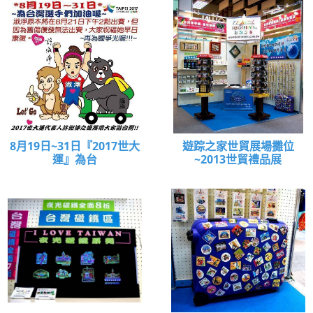
8月19日~31日『2017世大
遊踪之家世貿展場攤位
運』為台
~2013世貿禮品展