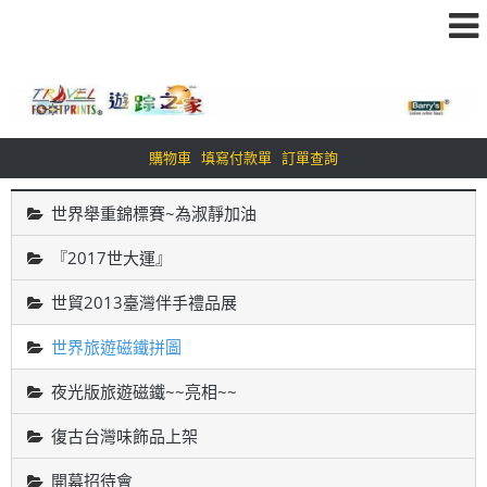
購物車
填寫付款單
訂單查詢
世界舉重錦標賽~為淑靜加油
『2017世大運』
世貿2013臺灣伴手禮品展
世界旅遊磁鐵拼圖
夜光版旅遊磁鐵~~亮相~~
復古台灣味飾品上架
開幕招待會