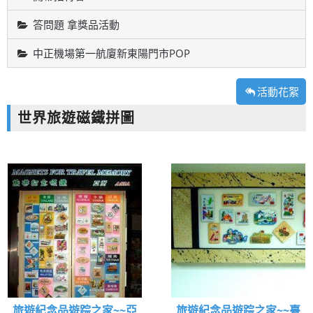
答問題 拿獎品活動
中正機場第一航廈新東陽門市POP
活動花絮
世界旅遊磁鐵拼圖
旅遊紀念品遊踪之家~~亞
旅遊紀念品遊踪之家~~臺