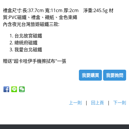
禮盒尺寸:長:37.7cm 寬:11cm 厚:2cm 淨重:245.5g 材
質:PVC磁鐵、禮盒、襯紙、金色束繩
內含夜光台灣旅遊磁鐵三款:
台北故宮磁鐵
總統府磁鐵
我愛台北磁鐵
贈送"超卡哇伊手機擦拭布"一張
我要購買
我要詢問
上一則
|
回上頁
|
下一則