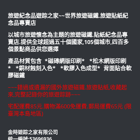
旅遊紀念品遊踪之家~~世界旅遊磁鐵.旅遊貼紙紀
念品專賣店
以城市旅遊懷念為主題的旅遊磁鐵.貼紙紀念品專
賣店.提供全球超過五十個國家,105個城市,四百多
個景點商品供您選擇
產品材質包含 *磁磚網版印刷* *松木網版印刷
* *銅材蝕刻入色* *軟膠入色成型* 背面貼合軟
膠磁鐵
~~~錯過或遺漏的國外旅遊磁鐵.旅遊貼紙,收藏起
來,完整記錄你的旅遊踪跡~~~
宅配運費85元.購物滿600免運費.郵局運費65元 (限
臺灣本島地區)
金時遊踪之家有限公司
統一編號:53696936