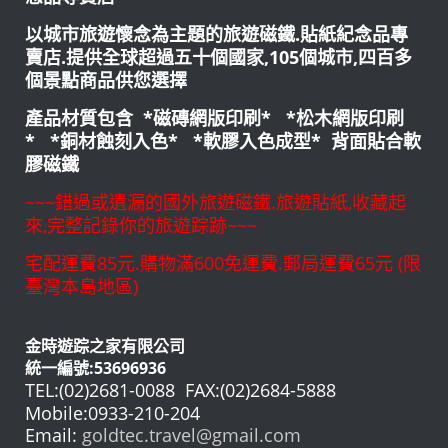
以城市旅遊懷念為主題的旅遊磁鐵.貼紙紀念品專
賣店.提供全球超過五十個國家,105個城市,四百多
個景點商品供您選擇
產品材質包含 *磁磚網版印刷* *松木網版印刷
* *銅材蝕刻入色* *軟膠入色成型* 背面貼合軟
膠磁鐵
~~~錯過或遺漏的國外旅遊磁鐵.旅遊貼紙,收藏起
來,完整記錄你的旅遊踪跡~~~
宅配運費85元.購物滿600免運費.郵局運費65元 (限
臺灣本島地區)
金時遊踪之家有限公司
統一編號:53696936
TEL:(02)2681-0088 FAX:(02)2684-5888
Mobile:0933-210-204
Email:
goldtec.travel@gmail.com